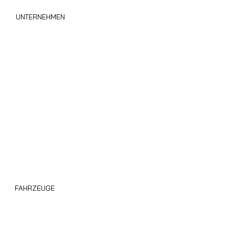
UNTERNEHMEN
Wohnmobil Sofort Ankauf
Über uns
Privacy Policy
Cookie Policy
Area B2B
Blog
FAHRZEUGE
Wohnmobile Giottiline
Alle Gebrauchten Wohnmobile