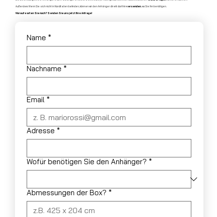
Außerdem: Wenn Sie sich nicht in Norditalien befinden, können wir den Anhänger direkt dorthin
versenden
, wo Sie ihn benötigen.
Worauf warten Sie noch? Senden Sie uns jetzt Ihre Anfrage!
Name
*
Nachname
*
Email
*
Adresse
*
Wofür benötigen Sie den Anhänger?
*
Abmessungen der Box?
*