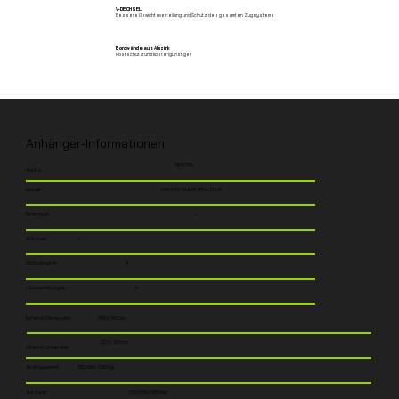
V-DEICHSEL
Bessere Gewichtsverteilung und Schutz des gesamten Zug­systems
Bordwände aus Aluzink
Rostschutz und kostengünstiger
Anhänger-Informationen
RIMOTEK
Marke
Modell
MTE 230/13-K BUFFALO C.F.
Bremsen
✓
Stützrad
✓
Stoßdämpfer
X
Ladeanleitungen
X
Externe Dimension
330 x 185 cm
223 x 133 cm
Interne Dimension
Bruttogewicht
750/900/1300 Kg
Nutzlast
530/680/1080 Kg