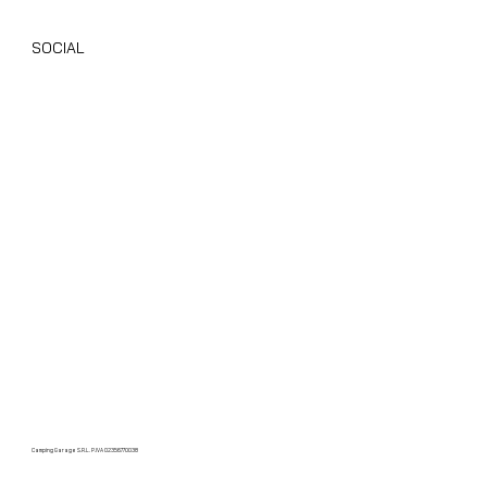
SOCIAL
Instagram
Facebook
TikTok
Youtube
Camping Garage S.R.L. P.IVA 02356770038