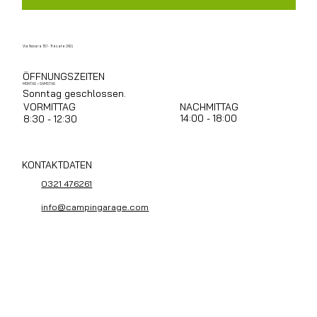
Via Novara 151 - Trecate (NO)
ÖFFNUNGSZEITEN
MONTAG – SAMSTAG
Sonntag geschlossen.
NACHMITTAG
VORMITTAG
14:00 - 18:00
8:30 - 12:30
KONTAKTDATEN
0321 476261
info@campingarage.com