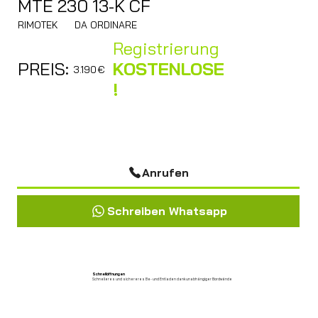
MTE 230 13-K CF
RIMOTEK
DA ORDINARE
Registrierung
PREIS:
KOSTENLOSE
3.190
€
!
Anrufen
Schreiben Whatsapp
Schnellöffnungen
Schnelleres und sichereres Be- und Entladen dank unabhängiger Bordwände