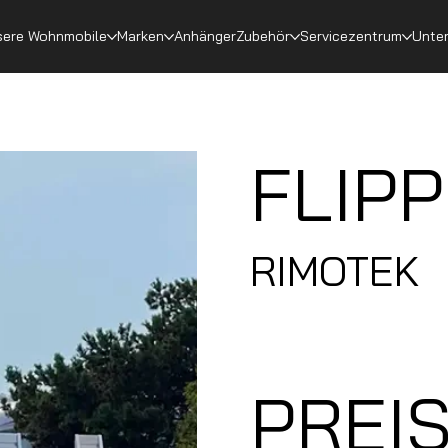
ere Wohnmobile
Marken
Anhänger
Zubehör
Servicezentrum
Unte
FLIPP
RIMOTEK
PREIS