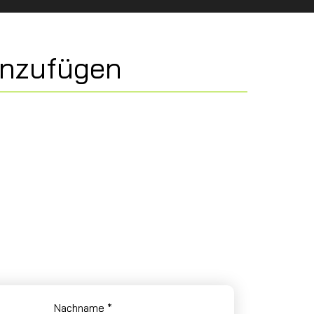
inzufügen
t
Nachname
*