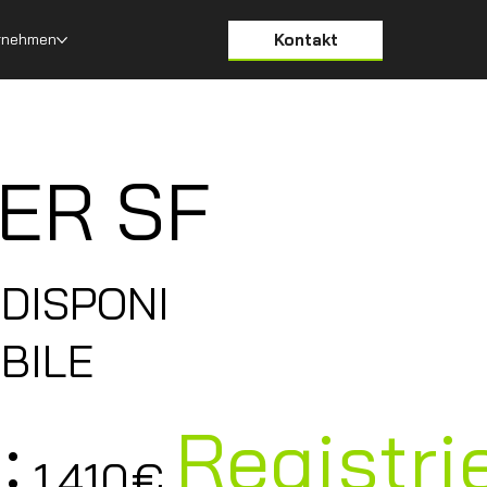
​Kontakt
rnehmen
ER SF
DISPONI
BILE
:
Registr
1.410
€