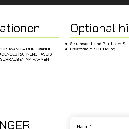
Optional h
mationen
Seitenwand- und Bettlaken-Se
Ersatzrad mit Halterung
R BORDWAND – BORDWÄNDE
RAGENDES RAHMENCHASSIS
ENSCHRAUBEN AM RAHMEN
ÄNGER
Name
*