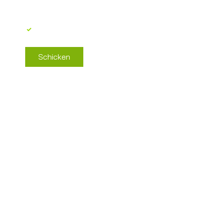
Area B2B
Ich stimme der Verarbeitung 
Blog
personenbezogener Daten 
gemäß GDPR 679/2016 zu
*
Schicken