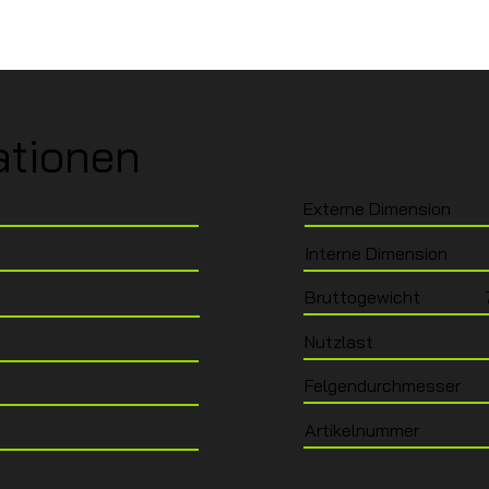
ationen
Externe Dimension
Interne Dimension
Bruttogewicht
Nutzlast
Felgendurchmesser
Artikelnummer