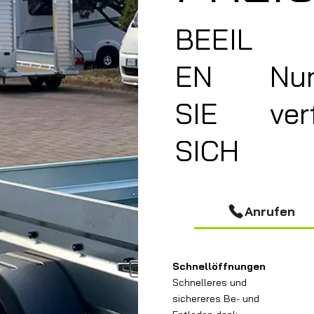
BEEIL
EN
Nur
SIE
ver
SICH
Anrufen
Schnellöffnungen
Schnelleres und
sichereres Be- und