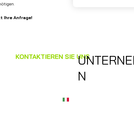
nötigen.
t Ihre Anfrage!
UNTERNE
KONTAKTIEREN SIE UNS
Name
*
Nachname
*
N
E-Mail
*
Telefon
*
Wohnmobil Sofort Ankauf
Über uns
Nachricht
*
Privacy Policy
Cookie Policy