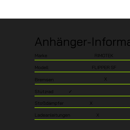
Anhänger-Inform
Marke
RIMOTEK
Modell
FLIPPER SF
X
Bremsen
Stützrad
✓
Stoßdämpfer
X
Ladeanleitungen
X