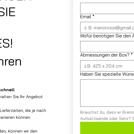
SIE
Email
*
Wofür benötigen Sie den
S!
Abmessungen der Box?
*
Ihren
Haben Sie spezielle Wün
schnell
.
alten Sie Ihr Angebot.
ieferzeiten, die je nach
Brauchst du, dass er Brems
ariieren können.
Aufsatzwände oder Sets? Sc
den, können wir den