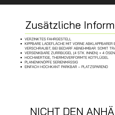
Zusätzliche Infor
VERZINKTES FAHRGESTELL
KIPPBARE LADEFLÄCHE MIT VORNE ABKLAPPBARE
VERSCHRAUBT, BEI BEDARF ABNEHMBAR. SOMIT T
VERSENKBARE ZURRBÜGEL (4 STK. INNEN) + 4 ÖS
HOCHWERTIGE, THERMO­VERFORMTE KOTFLÜGEL
PLANENKNÖPFE SERIENMÄSSIG
EINFACH HOCHKANT PARKBAR – PLATZSPAREND
NICHT DEN ANH