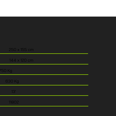
250 x 155 cm
144 x 120 cm
750 Kg
630 Kg
13'
11802