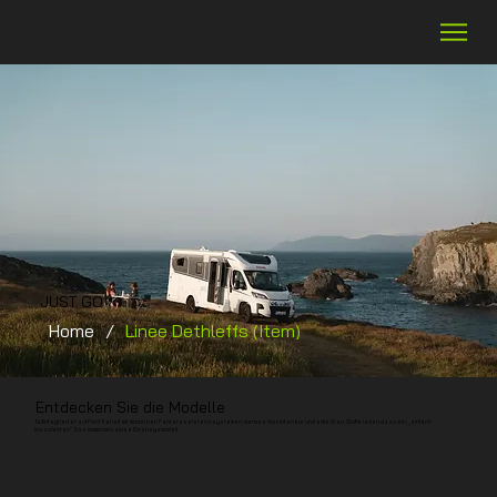
JUST GO
Home
/
Linee Dethleffs (Item)
Entdecken Sie die Modelle
Teilintegrierter auf Ford Transit mit modernen Fahrerassistenzsystemen: warmes Holzinterieur und edle Grau-Stoffe laden dazu ein, „einfach
loszufahren“. Das kompromisslose Einstiegsmodell.