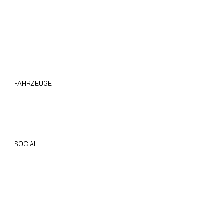
Blog
FAHRZEUGE
Wohnmobile Giottiline
Alle Gebrauchten Wohnmobile
SOCIAL
Instagram
Facebook
TikTok
Youtube