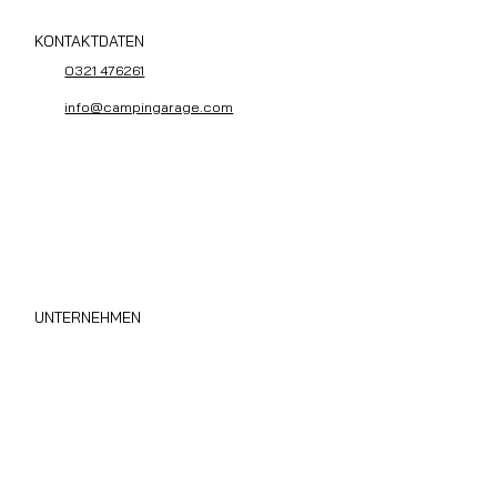
KONTAKTDATEN
0321 476261
info@campingarage.com
UNTERNEHMEN
Wohnmobil Sofort Ankauf
Über uns
Privacy Policy
Cookie Policy
Area B2B