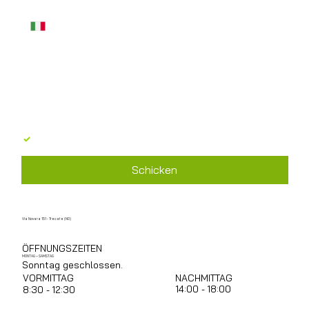
Nachricht
*
Ich stimme der Verarbeitung personenbezogener 
Daten gemäß GDPR 679/2016 zu
*
Schicken
Via Novara 151 - Trecate (NO)
ÖFFNUNGSZEITEN
MONTAG – SAMSTAG
Sonntag geschlossen.
NACHMITTAG
VORMITTAG
14:00 - 18:00
8:30 - 12:30