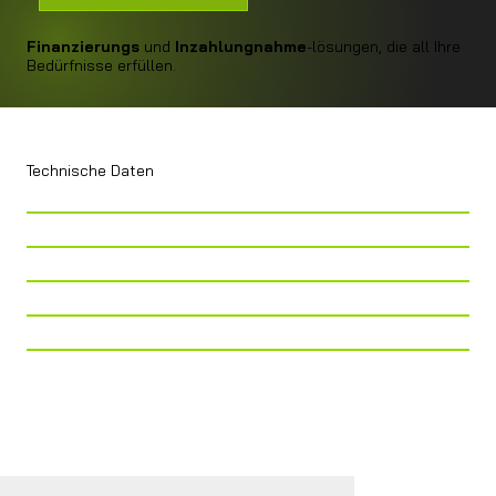
Finanzierungs
und
Inzahlungnahme
-lösungen, die all Ihre
Bedürfnisse erfüllen.
Technische Daten
Telaio
Fiat Ducato Light Tiefergelegt
Lunghezza
663
Larghezza
220
Altezza
273
Cilindrata
2.200CC
Cavalli
140 CV