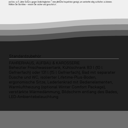
und bis zu 5 Jahre Schutz gegen Undichtigkeiten – eine jährliche Inspektion genügt, um weiterhin ruhig schlafen zu können.
Wählen Sie Giottiline – reisen Sie sicher und geschützt.
Standardzubehör
FAHRERHAUS, AUFBAU & KAROSSERIE
Beheizter Frischwassertank, Kühlschrank 83 l (10 l
Gefrierfach) oder 131 l (15 l Gefrierfach), Bad mit separater
Dusche und WC, isolierter Lifetime-Plus-Boden,
ergonomische Sitze, Lederlenkrad mit Bedienelementen,
Warmluftheizung (optional Winter Comfort Package),
verstärkte Wärmedämmung, Bildschirm entlang des Bades,
LED-Ambientebeleuchtung.