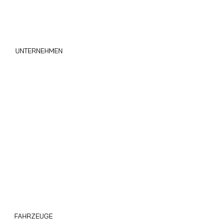
UNTERNEHMEN
Wohnmobil Sofort Ankauf
Über uns
Privacy Policy
Cookie Policy
Area B2B
Blog
FAHRZEUGE