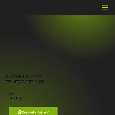
GLOBEBUS CAMP T 4
2026
TEILINTEGRIERTE
Ab
71.290€
Sie mehr Infos?