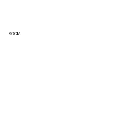
Wohnmobile Giottiline
Alle Gebrauchten Wohnmobile
SOCIAL
Instagram
Facebook
TikTok
Youtube