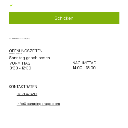
Ich stimme der Verarbeitung personenbezogener 
Daten gemäß GDPR 679/2016 zu
*
Schicken
Via Novara 151 - Trecate (NO)
ÖFFNUNGSZEITEN
MONTAG – SAMSTAG
Sonntag geschlossen.
NACHMITTAG
VORMITTAG
14:00 - 18:00
8:30 - 12:30
KONTAKTDATEN
0321 476261
info@campingarage.com