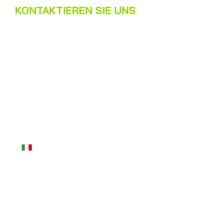
KONTAKTIEREN SIE UNS
Name
*
Nachname
*
E-Mail
*
Telefon
*
Nachricht
*