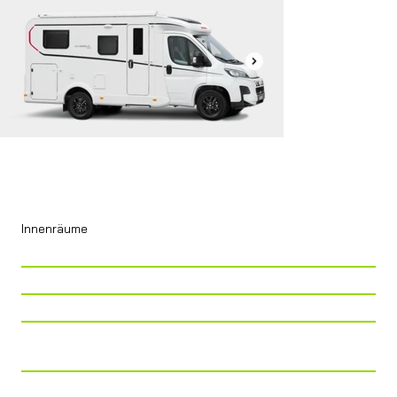
Innenräume
P. Viaggio
2 + 2
P. Letto
2 + 1
P. Tavolo
4
Cucina
Piano cottura 2 fuochi + frigo da
131 l
Zona Notte
LETTO GEMELLO + KIT DINETTE