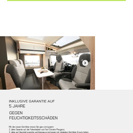
Bagno
Bagno vario
INKLUSIVE GARANTIE AUF
5 JAHRE
GEGEN
FEUCHTIGKEITSSCHÄDEN
Mit den neuen Giottiline reisen Sie ganz entspannt:
2 Jahre Garantie auf die Fahrerkabine von Fiat/Citroën/Peugeot,
2 Jahre auf Haushaltsgeräte und Innenausstattungen mit originalen Giottiline-Ersatzteilen