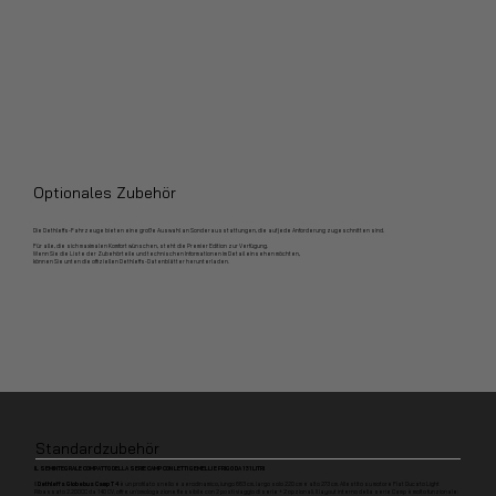
Optionales Zubehör
Die Dethleffs-Fahrzeuge bieten eine große Auswahl an Sonderausstattungen, die auf jede Anforderung zugeschnitten sind.
Für alle, die sich maximalen Komfort wünschen, steht die Premier Edition zur Verfügung.
Wenn Sie die Liste der Zubehörteile und technischen Informationen im Detail einsehen möchten,
können Sie unten die offiziellen Dethleffs-Datenblätter herunterladen.
Standardzubehör
IL SEMINTEGRALE COMPATTO DELLA SERIE CAMP CON LETTI GEMELLI E FRIGO DA 131 LITRI
Il
Dethleffs Globebus Camp T 4
è un profilato snello e aerodinamico, lungo 663 cm, largo solo 220 cm e alto 273 cm. Allestito su motore Fiat Ducato Light
Ribassato 2.200CC da 140 CV, offre un'omologazione flessibile con 2 posti viaggio di serie + 2 opzionali. Il layout interno della serie Camp è molto funzionale: