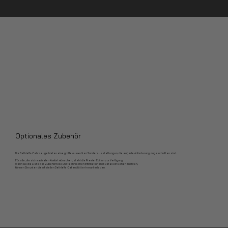
Optionales Zubehör
Die Dethleffs-Fahrzeuge bieten eine große Auswahl an Sonderausstattungen, die auf jede Anforderung zugeschnitten sind.
Für alle, die sich maximalen Komfort wünschen, steht die Premier Edition zur Verfügung.
Wenn Sie die Liste der Zubehörteile und technischen Informationen im Detail einsehen möchten,
können Sie unten die offiziellen Dethleffs-Datenblätter herunterladen.