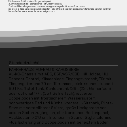
Mit den neuen Giottiline reisen Sie ganz entspannt:
2 Jahre Garantie auf die Fahrerkabine von Fiat/Citroën/Peugeot,
2 Jahre auf Haushaltsgeräte und Innenausstattungen mit originalen Giottiline-Ersatzteilen
und bis zu 5 Jahre Schutz gegen Undichtigkeiten – eine jährliche Inspektion genügt, um weiterhin ruhig schlafen zu können.
Wählen Sie Giottiline – reisen Sie sicher und geschützt.
Standardzubehör
FAHRERHAUS, AUFBAU & KAROSSERIE
AL-KO-Chassis mit ABS, ESP/ASR/EBD, Hill Holder, Hill
Descent Control, Klimaanlage, Eingangsvordach, Tür mit
Fliegengitter und 70 cm Türrahmen, elektrisches Hubbett,
90 l Kraftstofftank, Kühlschrank 136 l (23 l Gefrierfach)
oder optional 177 l (35 l Gefrierfach), isolierter
Doppelboden mit frostsicherem Wassersystem,
hochwertiges Bad und Küche, vordere L-Sitzbank, Pilote-
Sitze mit verstellbarer Stütze, große Heckgarage von
beiden Seiten zugänglich, elektronisches Bedienpanel,
Heckbetten > 210 cm, Interieur im Scandi-Style, LifeTime-
Plus Isolierung und Doppelboden mit beheiztem Boden.