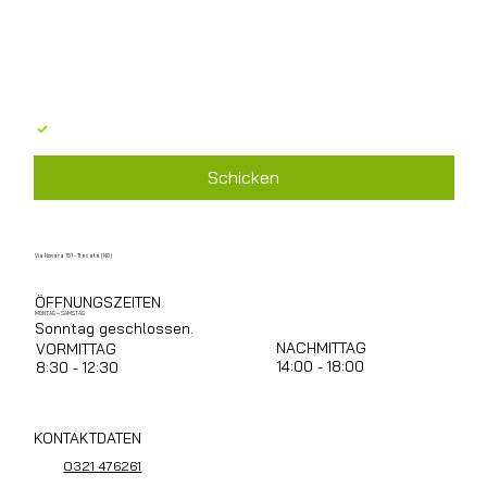
Ich stimme der Verarbeitung personenbezogener 
Daten gemäß GDPR 679/2016 zu
*
Schicken
Via Novara 151 - Trecate (NO)
ÖFFNUNGSZEITEN
MONTAG – SAMSTAG
Sonntag geschlossen.
NACHMITTAG
VORMITTAG
14:00 - 18:00
8:30 - 12:30
KONTAKTDATEN
0321 476261