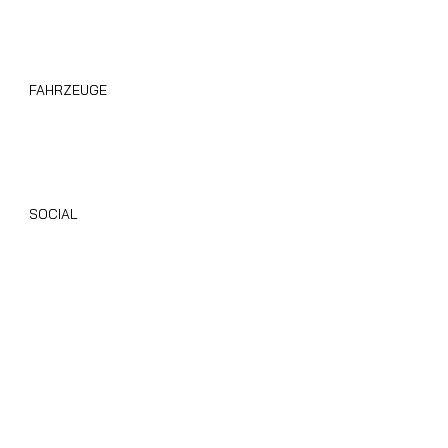
FAHRZEUGE
Wohnmobile Giottiline
Alle Gebrauchten Wohnmobile
SOCIAL
Instagram
Facebook
TikTok
Youtube