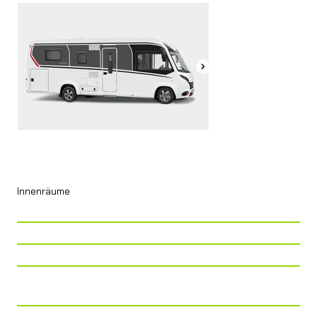
Innenräume
P. Viaggio
4 + 1
P. Letto
4
P. Tavolo
4
Cucina
Piano cottura 3 fuochi + Frigorifero
da 177 l
Zona Notte
LETTO GEMELLO + MATRIMONIALE