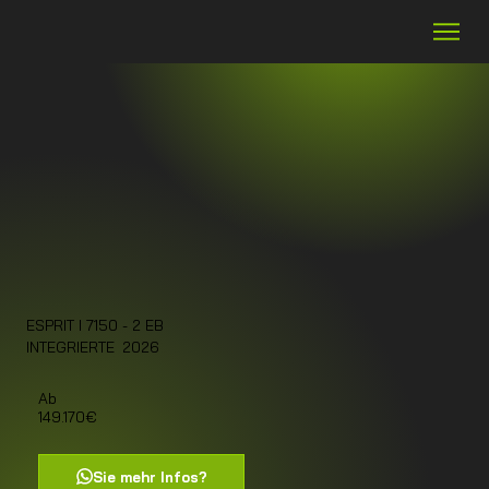
ESPRIT I 7150 - 2 EB
2026
INTEGRIERTE
Ab
149.170€
Sie mehr Infos?