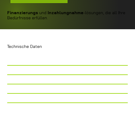
Finanzierungs
und
Inzahlungnahme
-lösungen, die all Ihre
Bedürfnisse erfüllen.
Technische Daten
Telaio
Fiat Ducato Maxi AL-KO
Tiefergelegt
Lunghezza
779
Larghezza
232
Altezza
298
Cilindrata
2.200CC
Cavalli
180 CV