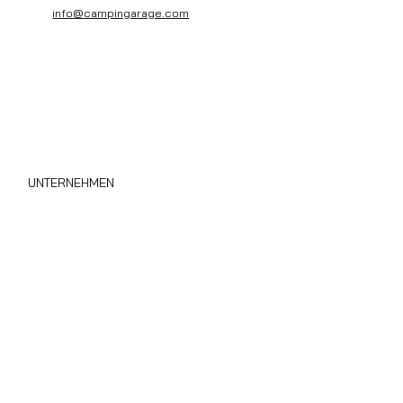
info@campingarage.com
UNTERNEHMEN
Wohnmobil Sofort Ankauf
Über uns
Privacy Policy
Cookie Policy
Area B2B
Blog