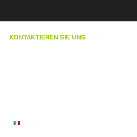
KONTAKTIEREN SIE UNS
Name
*
Nachname
*
E-Mail
*
Telefon
*
Nachricht
*