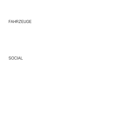
FAHRZEUGE
Wohnmobile Giottiline
Alle Gebrauchten Wohnmobile
SOCIAL
Instagram
Facebook
TikTok
Youtube