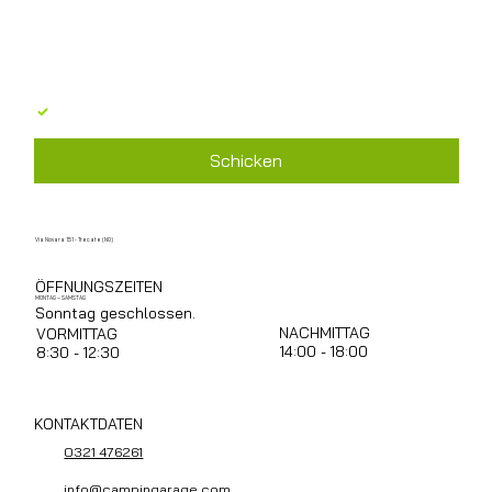
Ich stimme der Verarbeitung personenbezogener 
Daten gemäß GDPR 679/2016 zu
*
Schicken
Via Novara 151 - Trecate (NO)
ÖFFNUNGSZEITEN
MONTAG – SAMSTAG
Sonntag geschlossen.
NACHMITTAG
VORMITTAG
14:00 - 18:00
8:30 - 12:30
KONTAKTDATEN
0321 476261
info@campingarage.com