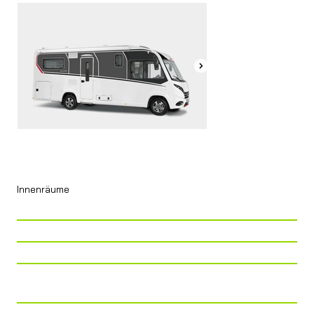
Innenräume
P. Viaggio
2 + 2
P. Letto
2 + 2
P. Tavolo
4
Cucina
Piano cottura 3 fuochi + frigorifero
da 141 l + freezer 23 l
Zona Notte
LETTO GEMELLO BASCULANTE +