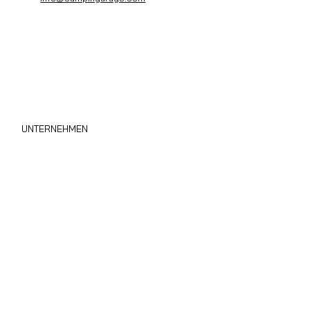
UNTERNEHMEN
Wohnmobil Sofort Ankauf
Über uns
Privacy Policy
Cookie Policy
Area B2B
Blog