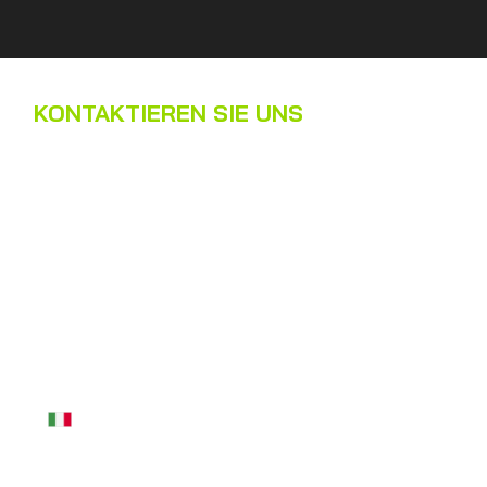
KONTAKTIEREN SIE UNS
Name
*
Nachname
*
E-Mail
*
Telefon
*
Nachricht
*