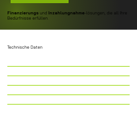
Finanzierungs
und
Inzahlungnahme
-lösungen, die all Ihre
Bedürfnisse erfüllen.
Technische Daten
Telaio
Fiat Ducato Maxi AL-KO
Tiefergelegt
Lunghezza
855
Larghezza
233
Altezza
304
Cilindrata
2.200CC
Cavalli
180 CV