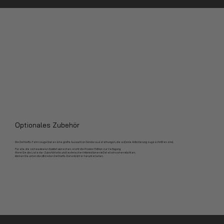
Optionales Zubehör
Die Dethleffs-Fahrzeuge bieten eine große Auswahl an Sonderausstattungen, die auf jede Anforderung zugeschnitten sind.
Für alle, die sich maximalen Komfort wünschen, steht die Premier Edition zur Verfügung.
Wenn Sie die Liste der Zubehörteile und technischen Informationen im Detail einsehen möchten,
können Sie unten die offiziellen Dethleffs-Datenblätter herunterladen.