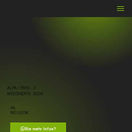
ALPA I 7820 - 2
2026
INTEGRIERTE
Ab
180.520€
Sie mehr Infos?