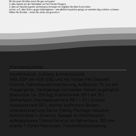
Mit den neuen Giottiline reisen Sie ganz entspannt:
2 Jahre Garantie auf die Fahrerkabine von Fiat/Citroën/Peugeot,
2 Jahre auf Haushaltsgeräte und Innenausstattungen mit originalen Giottiline-Ersatzteilen
und bis zu 5 Jahre Schutz gegen Undichtigkeiten – eine jährliche Inspektion genügt, um weiterhin ruhig schlafen zu können.
Wählen Sie Giottiline – reisen Sie sicher und geschützt.
Standardzubehör
FAHRERHAUS, AUFBAU & KAROSSERIE
ABS, ESP mit ASR/EBD und Hill Holder/Hill Descent
Control, Fahrerhausklimatisierung, Aufbautür 70 cm mit
Fliegengitter, Heckgarage von beiden Seiten zugänglich
(Kapazität ca. 250 kg), Kühlschrank 137 l mit 15 l
Gefrierfach, Frischwassertank 116 l + 20 l Zusatz,
Abwassertank 90 l, ebener IsoProtect-Boden,
Innenausstattung Saros (Family Package inklusive
komfortabler L-Dinette), Spiegel im Wohnbereich,
aufklappbares T-Hood-Fenster im Fahrerhaus, 150 mm
starke 7-Zonen-Matratzen, Frostschutzisolierung.