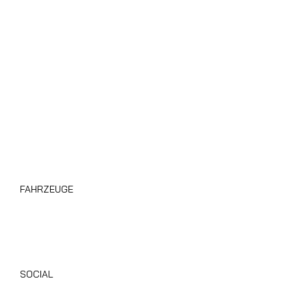
Über uns
Privacy Policy
Cookie Policy
Area B2B
Blog
FAHRZEUGE
Wohnmobile Giottiline
Alle Gebrauchten Wohnmobile
SOCIAL
Instagram