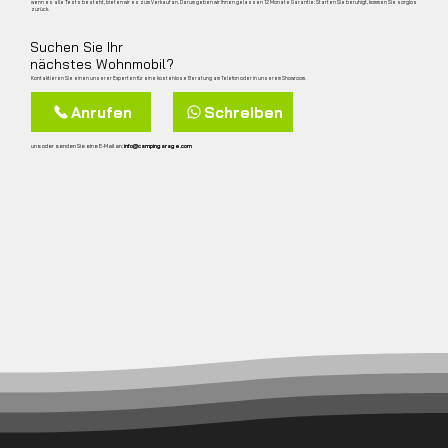
wenn es alle Tests besteht, bieten wir es zum Verkauf an. Darum geben wir Ihnen gelassen 12 Monate Garantie: Starten Sie beruhigt, kommen Sie sorglos
zurück.
Suchen Sie Ihr
nächstes Wohnmobil?
Kontaktieren Sie einen unserer Experten für eine kostenlose Beratung am Telefon oder in unserem Showroom.
Anrufen
Schreiben
uns oder senden Sie eine E‑Mail an:
info@campingarage.com