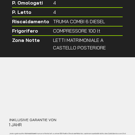
P. Omologati
4
P. Letto
4
Riscaldamento
TRUMA COMBI 6 DIESEL
Frigorifero
COMPRESSORE 100 lt
Zona Notte
LETTI MATRIMONIALE A
CASTELLO POSTERIORE
INKLUSIVE GARANTIE VON
1 JAHR
Jedes gebrauchte Wohnmobil kommt in unsere Werkstatt zu einem 100‑Punkte‑Check: vom Motor bis zum Innenraum bleibt nichts dem Zufall überlassen. Erst