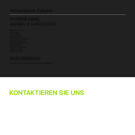
Vorhandenes Zubehör
FAHRERKABINE,
AUFBAU & KAROSSERIE
CERCHI IN LEGA DA 16'
CLIMA CABINA
CRUISE CONTROL
RADIO DOPPIO DIN
RETROCAMERA POSTERIORE
OSCURANTI PLISSETTATI
ZANZARIERA PORTELLONE
MIDI HEKI 700X500
TENDALINO THULE 370cm
PANNELLO SOLARE
GRADINO ELETTRICO
BESCHREIBUNG
FURGONATO PER LA FAMIGLIA PARI AL NUOVO MA PIÙ ECONOMICO
KONTAKTIEREN SIE UNS
Name
*
Nachname
*