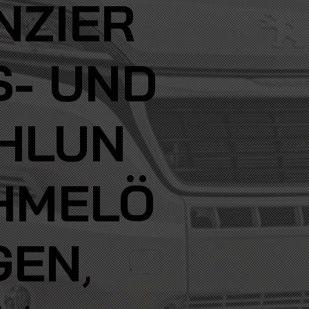
NZIER
- UND
HLUN
HMELÖ
GEN
,