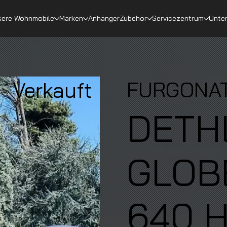
ere Wohnmobile
Marken
Anhänger
Zubehör
Servicezentrum
Unte
FURGONA
Verkauft
DETH
GLOB
640 