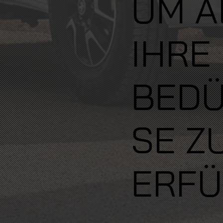
UM A
IHRE
BEDÜ
SE Z
ERFÜ