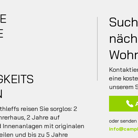
VE
Such
E
näch
Wohn
Kontaktie
GKEITS
eine kost
unserem 
N
hleffs reisen Sie sorglos: 2
hrerhaus, 2 Jahre auf
oder senden S
d Innenanlagen mit originalen
info@camp
eilen und bis zu 5 Jahre