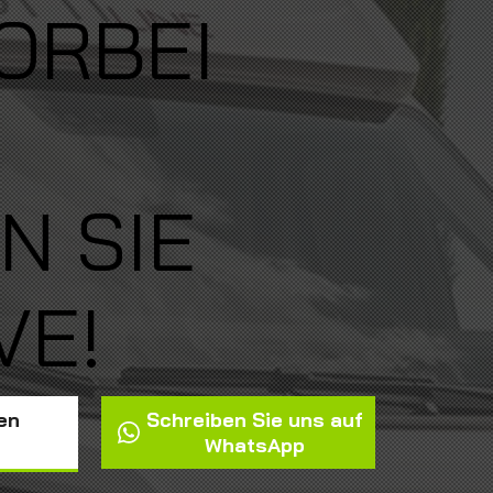
VORBEI
N SIE
VE!
Schreiben Sie uns auf
en
WhatsApp
n