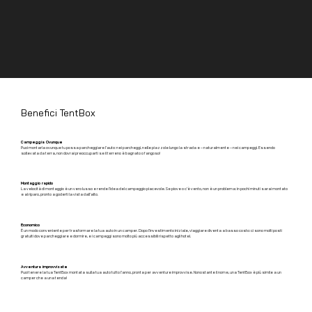
Benefici TentBox
Campeggia Ovunque
Puoi montarla ovunque tu possa parcheggiare l’auto: nei parcheggi, nelle piazzole lungo la strada e – naturalmente – nei campeggi. Essendo
sollevata da terra, non dovrai preoccuparti se il terreno è bagnato o fangoso!
Montaggio rapido
La velocità di montaggio è un vero lusso e rende l’idea del campeggio piacevole. Se piove o c’è vento, non è un problema: in pochi minuti sarai montato
e al riparo, pronto a goderti la vista dall’alto.
Economico
È un modo conveniente per trasformare la tua auto in un camper. Dopo l’investimento iniziale, viaggiare diventa a basso costo: ci sono molti posti
gratuiti dove parcheggiare e dormire, e i campeggi sono molto più accessibili rispetto agli hotel.
Avventura improvvisate
Puoi tenere la tua TentBox montata sulla tua auto tutto l’anno, pronta per avventure improvvise. Nonostante il nome, una TentBox è più simile a un
camper che a una tenda!