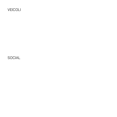
VEICOLI
Camper Nuovi
Camper Usati
Giottiline
Dethleffs
SOCIAL
Instagram
Facebook
TikTok
Youtube