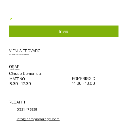
Acconsento al trattamento dei dati personali in 
base al GDPR 679/2016
*
Invia
VIENI A TROVARCI
Via Novara 151 - Trecate (NO)
ORARI
LUNEDÌ - SABATO
Chiuso Domenica.
POMERIGGIO
MATTINO
14:00 - 18:00
8:30 - 12:30
RECAPITI
0321 476261
info@campingarage.com