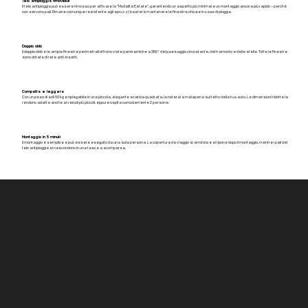
Telo antipioggia rimovibile
Il telo antipioggia può essere rimosso per attivare la “Modalità Estate”, garantendo un aspetto più minimal e un montaggio ancora più rapido – perché
non servono pali. Rimane comunque resistente agli spruzzi; basterà mantenere le finestre chiuse in caso di pioggia.
Doppio oblò
Il doppio oblò e le ampie finestre perimetrali offrono viste panoramiche a 360° del paesaggio circostante, del tramonto e delle stelle. Tutte le finestre
sono dotate di rete anti-insetti.
Compatta e leggera
Con un peso di soli 50 kg e ripiegabile in una piccola, elegante scatola quadrata, la noterai a malapena sul tetto della tua auto. Le dimensioni ridotte la
rendono adatta anche ai veicoli più piccoli, eppure ospita comodamente 2 persone.
Montaggio in 5 minuti
il montaggio è semplice e può essere eseguito da una sola persona. La copertura da viaggio si arrotola e si ripone dopo il montaggio, mentre i pali del
telo antipioggia si nascondono in una tasca a scomparsa.