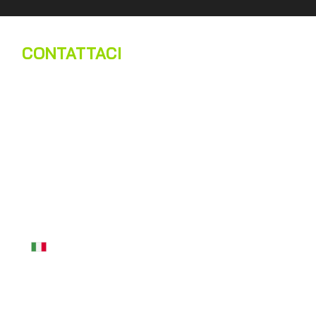
CONTATTACI
Nome
*
Cognome
*
Email
*
Telefono
*
Messaggio
*