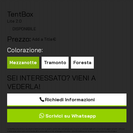
TentBox
Lite 2.0
DISPONIBILE
Prezzo:
Add a Title
€
Colorazione:
Mezzanotte
Tramonto
Foresta
SEI INTERESSATO?
VIENI A
VEDERLA!
Richiedi Informazioni
Scrivici su Whatsapp
La TentBox Lite 2.0 è un eccellente tuttofare che si adatta anche alle auto più piccole. Grazie a materiali migliorati e a numerosi aggiornamenti – offre un
materasso ancora più confortevole, oltre ai due oblò e un telo antipioggia rimovibile – Lite 2.0 ridefinisce lo standard delle tende da tetto. Si apre