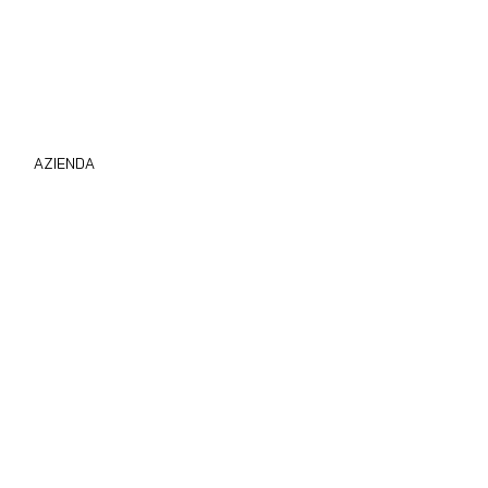
AZIENDA
Compro Camper Subito
Chi Siamo
Privacy Policy
Cookie Policy
Area B2B
Blog