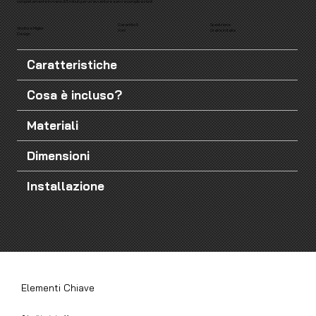
completamente in meno di 5 minuti per un’avventura senza complicazioni!
Garantito 5
Spedizione
Vincitore Miglior
Anni
Gratis in Italia
Design
Caratteristiche
Cosa è incluso?
Materiali
Dimensioni
Installazione
Elementi Chiave