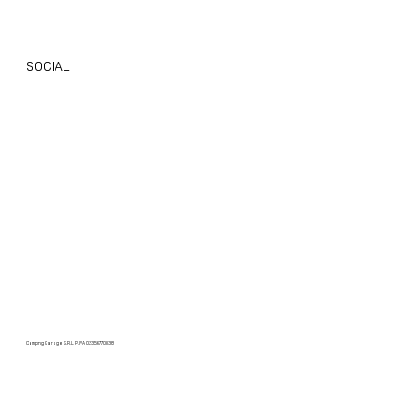
Camper Usati
Giottiline
Dethleffs
SOCIAL
Instagram
Facebook
TikTok
Youtube
Camping Garage S.R.L. P.IVA 02356770038