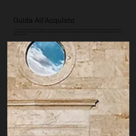
Guida All'Acquisto
La sezione “Guide all’Acquisto” ti aiuta a scegliere il camper giusto: nuovo o usato, mansardato, profilato, motorhome o furgonato, budget
realistici, errori da evitare e checklist da seguire prima di firmare. Contenuti pensati per arrivare in concessionaria già preparato e sicuro
delle tue scelte.