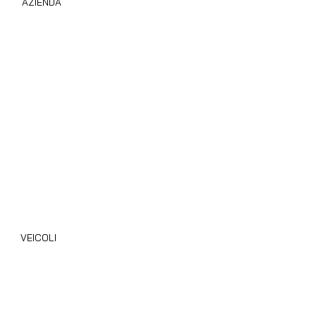
AZIENDA
Compro Camper Subito
Chi Siamo
Privacy Policy
Cookie Policy
Area B2B
Blog
VEICOLI
Camper Nuovi