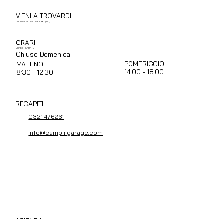
Invia
VIENI A TROVARCI
Via Novara 151 - Trecate (NO)
ORARI
LUNEDÌ - SABATO
Chiuso Domenica.
POMERIGGIO
MATTINO
14:00 - 18:00
8:30 - 12:30
RECAPITI
0321 476261
info@campingarage.com