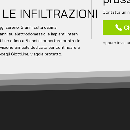
LE INFILTRAZIONI
Contatta un n
C
aggi sereno: 2 anni sulla cabina
nni su elettrodomestici e impianti interni
tiline e fino a 5 anni di copertura contro le
oppure invia u
revisione annuale dedicata per continuare a
Scegli Giottiline, viaggia protetto.