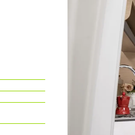
chi + Frigo da
CESE” +