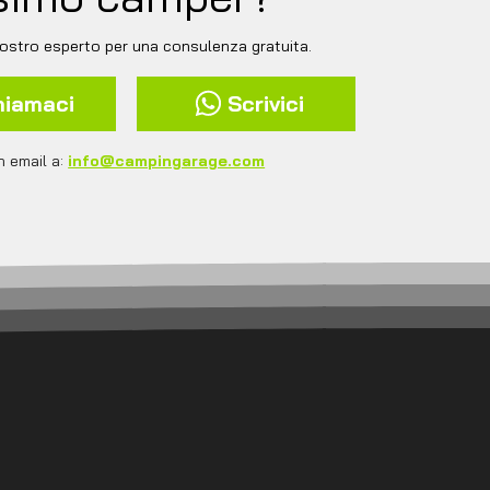
ostro esperto per una consulenza gratuita.
hiamaci
Scrivici
n email a:
info@campingarage.com