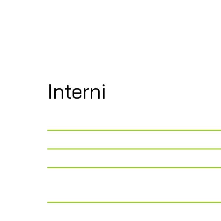
Interni
P. Viaggio
4
P. Letto
2 + 2 OPT
P. Tavolo
4
Cucina
Piano cottura 2 fuo
142 lt
Zona Notte
LETTO “ALLA FRAN