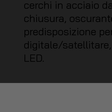
cerchi in acciaio d
chiusura, oscurant
predisposizione pe
digitale/satellitare
LED.