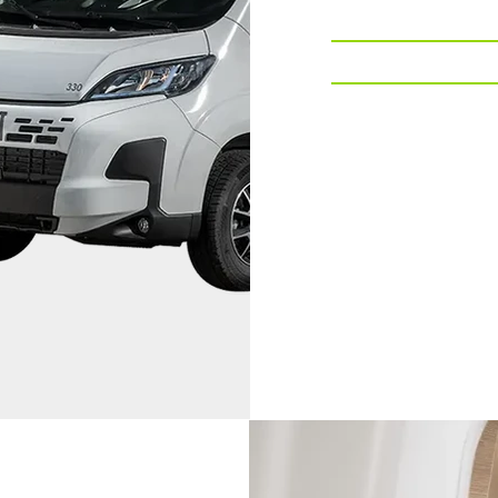
Altezza
Cilindrata
Cavalli