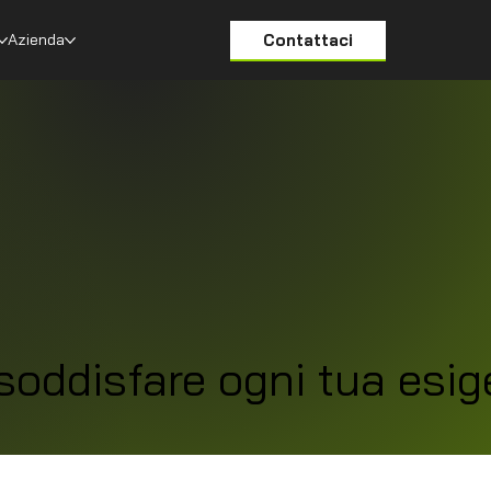
Contattaci
Azienda
soddisfare ogni tua esi