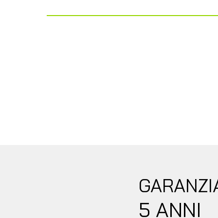
BASCULANTE (OPT.
Bagno
BOX DOCCIA SEPA
GARANZIA
5 ANNI