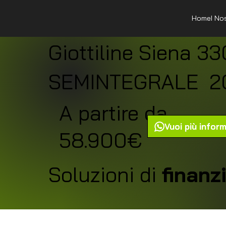
Home
I No
Giottiline Siena 33
SEMINTEGRALE
2
A partire da
Vuoi più infor
58.900€
Soluzioni di
finan