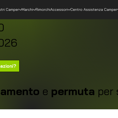
stri Camper
Marchi
Rimorchi
Accessori
Centro Assistenza Camper
0
026
mazioni?
ziamento
e
permuta
per 