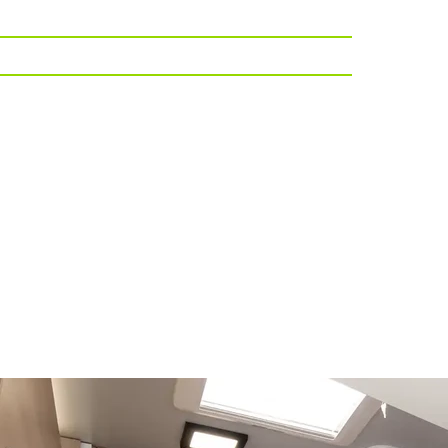
292 cm
2200CC
140CV