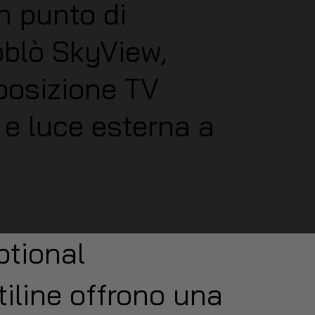
on punto di
oblò SkyView,
sposizione TV
a e luce esterna a
ptional
ttiline offrono una