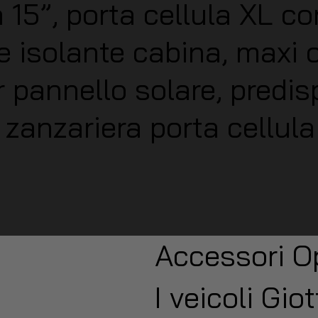
a 15”, porta cellula XL c
e isolante cabina, maxi 
r pannello solare, predi
, zanzariera porta cellul
Accessori O
I veicoli Gio