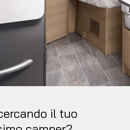
cercando il tuo
simo camper?