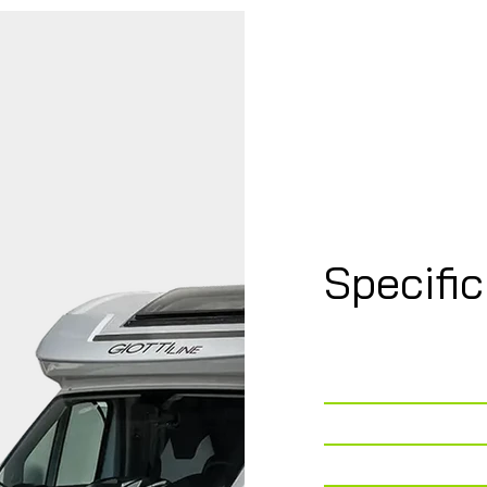
Specifi
Telaio
Lunghezza
Larghezza