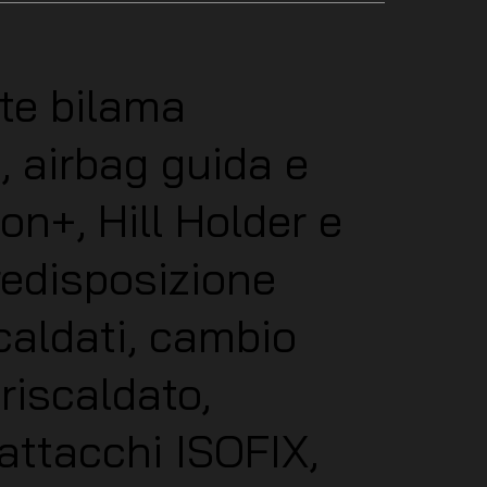
ate bilama
, airbag guida e
on+, Hill Holder e
predisposizione
scaldati, cambio
riscaldato,
attacchi ISOFIX,