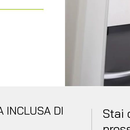
)
RABILE
 INCLUSA DI
Stai 
pros