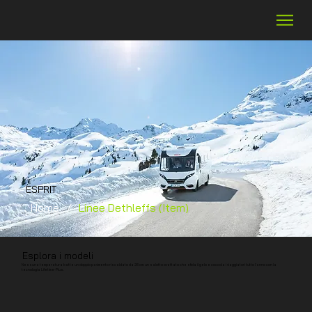
ESPRIT
Home
/
Linee Dethleffs (Item)
Esplora i modeli
Nessuna temperatura batte un doppio pavimento riscaldato da 26 cm: un salotto ovattato che sfida il gelo e coccola i viaggiatori tutto l’anno con la
tecnologia Lifetime-Plus.