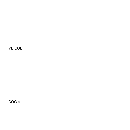
Blog
VEICOLI
Camper Nuovi
Camper Usati
Giottiline
Dethleffs
SOCIAL
Instagram
Facebook
TikTok