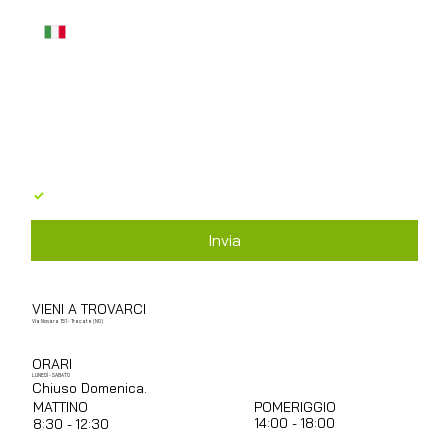
Messaggio
*
Acconsento al trattamento dei dati personali in 
base al GDPR 679/2016
*
Invia
VIENI A TROVARCI
Via Novara 151 - Trecate (NO)
ORARI
LUNEDÌ - SABATO
Chiuso Domenica.
POMERIGGIO
MATTINO
14:00 - 18:00
8:30 - 12:30