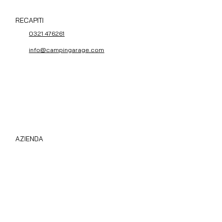
RECAPITI
0321 476261
info@campingarage.com
AZIENDA
Compro Camper Subito
Chi Siamo
Privacy Policy
Cookie Policy
Area B2B