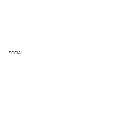
Camper Nuovi
Camper Usati
Giottiline
Dethleffs
SOCIAL
Instagram
Facebook
TikTok
Youtube