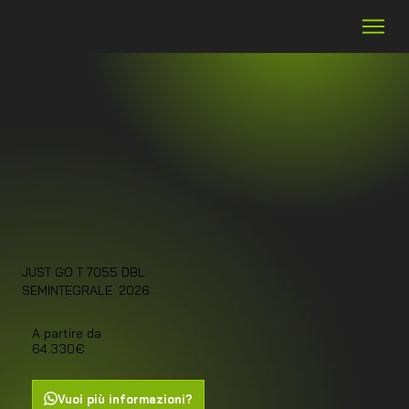
JUST GO T 7055 DBL
2026
SEMINTEGRALE
A partire da
64.330€
Vuoi più informazioni?