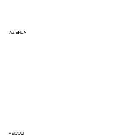
AZIENDA
Compro Camper Subito
Chi Siamo
Privacy Policy
Cookie Policy
Area B2B
Blog
VEICOLI