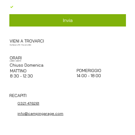
Acconsento al trattamento dei dati personali in 
base al GDPR 679/2016
*
Invia
VIENI A TROVARCI
Via Novara 151 - Trecate (NO)
ORARI
LUNEDÌ - SABATO
Chiuso Domenica.
POMERIGGIO
MATTINO
14:00 - 18:00
8:30 - 12:30
RECAPITI
0321 476261
info@campingarage.com