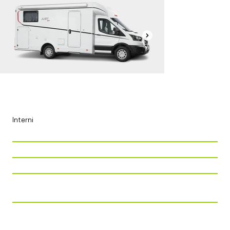
Interni
P. Viaggio
2 + 2
P. Letto
2 + 3
P. Tavolo
4
Cucina
Piano cottura 2 fuochi + 137 l
frigorifero/congelatore combinato
Zona Notte
LETTO NAUTICO + MATRIMONIALE
BASCULANTE (OPT.) + KIT DINETTE