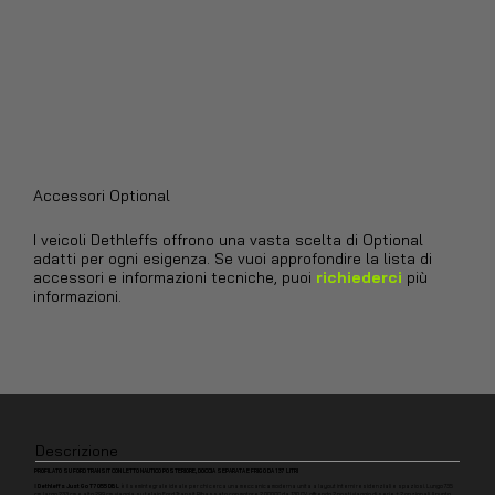
Accessori Optional
I veicoli Dethleffs offrono una vasta scelta di Optional
adatti per ogni esigenza. Se vuoi approfondire la lista di
accessori e informazioni tecniche, puoi
richiederci
più
informazioni.
Descrizione
PROFILATO SU FORD TRANSIT CON LETTO NAUTICO POSTERIORE, DOCCIA SEPARATA E FRIGO DA 137 LITRI
Il
Dethleffs Just Go T 7055 DBL
è il semintegrale ideale per chi cerca una meccanica moderna unita a layout interni residenziali e spaziosi. Lungo 735
cm, largo 233 cm e alto 299 cm, viaggia su telaio Ford Transit Ribassato con motore 2.000CC da 130 CV, offrendo 2 posti viaggio di serie + 2 opzionali. Il punto