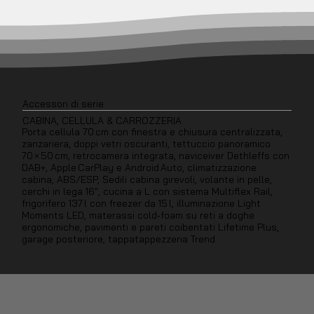
Accessori di serie
CABINA, CELLULA & CARROZZERIA
Porta cellula 70 cm con finestra e chiusura centralizzata,
zanzariera, doppi vetri oscuranti, tettuccio panoramico
70 × 50 cm, retrocamera integrata, naviceiver Dethleffs con
DAB+, Apple CarPlay e Android Auto, climatizzazione
cabina, ABS/ESP, Sedili cabina girevoli, volante in pelle,
cerchi in lega 16″, cucina a L con sistema Multiflex Rail,
frigorifero 137 l con freezer da 15 l, illuminazione Light
Moments LED, materassi cold‑foam su reti a doghe
ergonomiche, pavimenti e pareti coibentati Lifetime Plus,
garage posteriore, tappa­tappezzeria Trend.