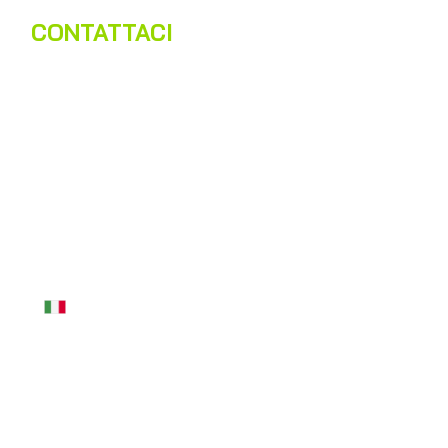
CONTATTACI
Nome
*
Cognome
*
Email
*
Telefono
*
Messaggio
*