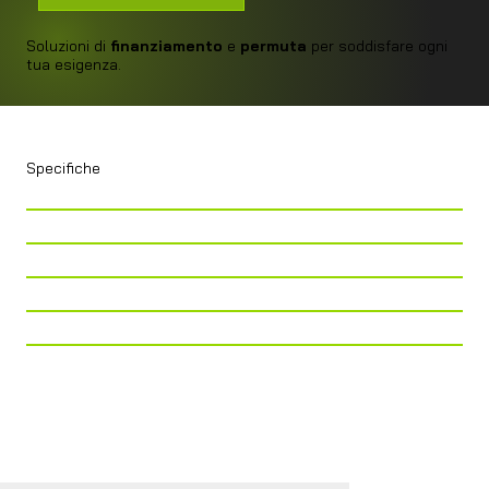
Soluzioni di
finanziamento
e
permuta
per soddisfare ogni
tua esigenza.
Specifiche
Telaio
Ford Transit Ribassato
Lunghezza
735
Larghezza
233
Altezza
299
Cilindrata
2.000CC
Cavalli
130 CV