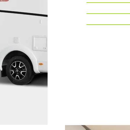
Altezza
Cilindrata
Cavalli