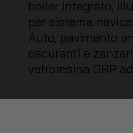
boiler integrato, i
per sistema navice
Auto, pavimento ant
oscuranti e zanzarie
vetroresina GRP ad 