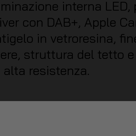
lluminazione interna LED,
iver con DAB+, Apple Ca
igelo in vetroresina, fi
re, struttura del tetto e 
alta resistenza.