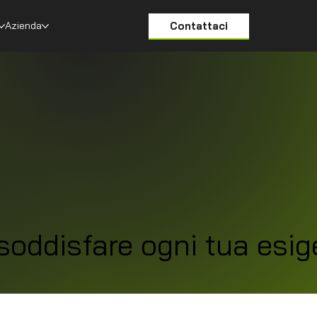
Contattaci
Azienda
soddisfare ogni tua esi