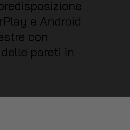
 predisposizione
rPlay e Android
nestre con
delle pareti in