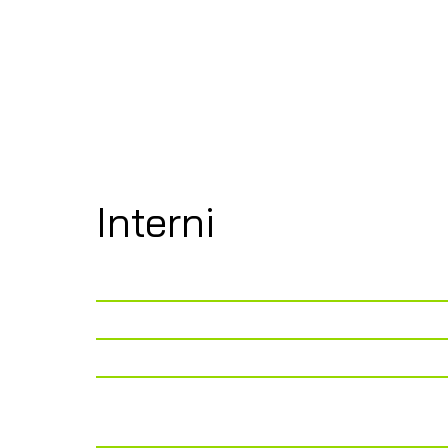
Interni
P. Viaggio
2 + 2
P. Letto
2 + 3
P. Tavolo
4
Cucina
Piano cottura 2 fuo
137 l + 15 l freezer