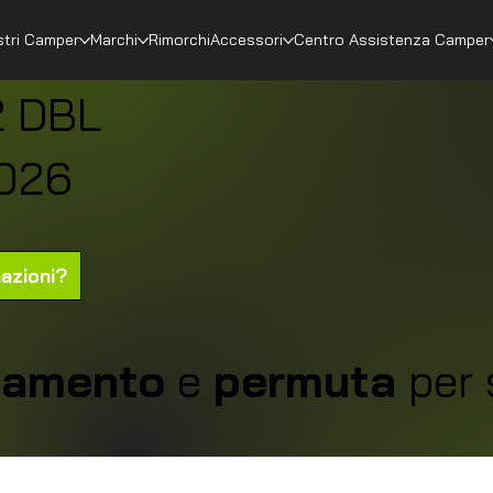
stri Camper
Marchi
Rimorchi
Accessori
Centro Assistenza Camper
2 DBL
026
mazioni?
ziamento
e
permuta
per 