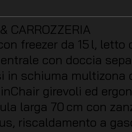
 & CARROZZERIA
con freezer da 15 l, letto
centrale con doccia sep
i in schiuma multizona 
inChair girevoli ed ergo
llula larga 70 cm con zan
lus, riscaldamento a gas