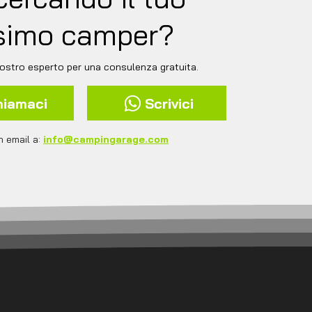
simo camper?
ostro esperto per una consulenza gratuita.
hiamaci
Scrivici
n email a:
info@campingarage.com