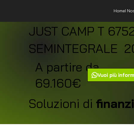
Home
I No
JUST CAMP T 675
SEMINTEGRALE
2
A partire da
Vuoi più infor
69.160€
Soluzioni di
finan