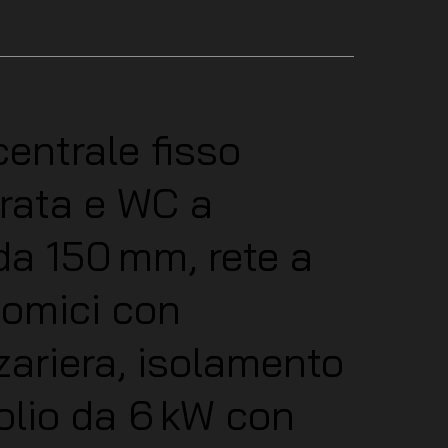
 centrale fisso
arata e WC a
da 150 mm, rete a
nomici con
zariera, isolamento
olio da 6 kW con