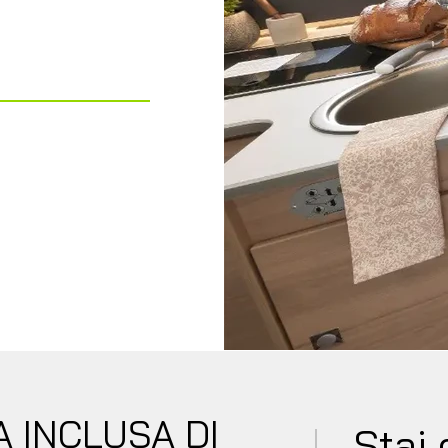
 MATRIMONIALE
) + KIT DINETTE
occia Separata
 INCLUSA DI
Stai 