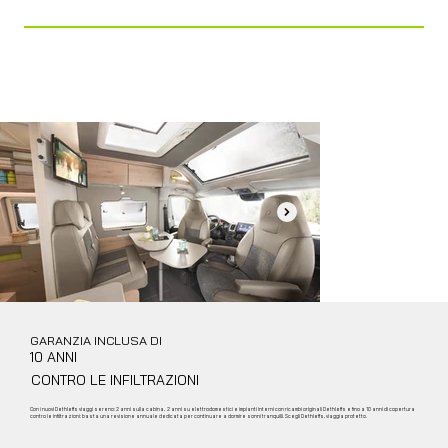
(OPT.)
Bagno
Bagno vario
GARANZIA INCLUSA DI
10 ANNI
CONTRO LE INFILTRAZIONI
Con i nuovi Dethleffs viaggi sereno: 2 anni sulla cabina, 2 anni su elettrodomestici e impianti interni con ricambi originali Dethleffs e fino a 10 anni di copertura
contro le infiltrazioni: basta una revisione annuale dedicata per continuare a dormire sonni tranquilli. Scegli Dethleffs, viaggia protetto.