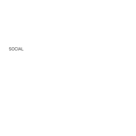
Camper Nuovi
Camper Usati
Giottiline
Dethleffs
SOCIAL
Instagram
Facebook
TikTok
Youtube