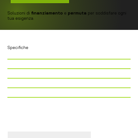
Soluzioni di
finanziamento
e
permuta
per soddisfare ogni
tua esigenza.
Specifiche
Telaio
Citroen Jumper / Fiat Ducato
Lunghezza
636
Larghezza
205
Altezza
265
Cilindrata
2.200CC
Cavalli
140 CV