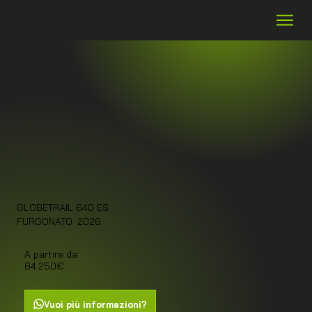
GLOBETRAIL 640 ES
2026
FURGONATO
A partire da
64.250€
Vuoi più informazioni?