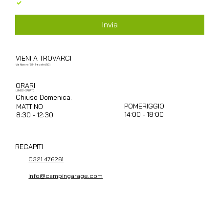
base al GDPR 679/2016
*
Invia
VIENI A TROVARCI
Via Novara 151 - Trecate (NO)
ORARI
LUNEDÌ - SABATO
Chiuso Domenica.
POMERIGGIO
MATTINO
14:00 - 18:00
8:30 - 12:30
RECAPITI
0321 476261
info@campingarage.com