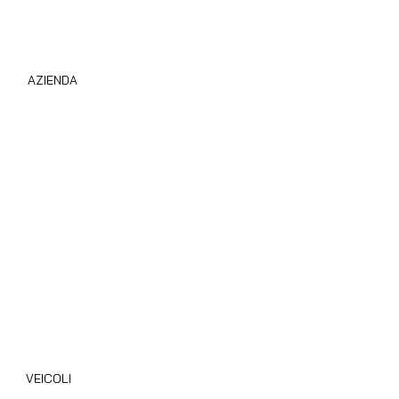
AZIENDA
Compro Camper Subito
Chi Siamo
Privacy Policy
Cookie Policy
Area B2B
Blog
VEICOLI