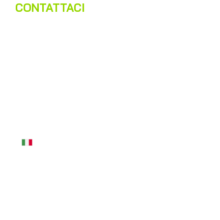
CONTATTACI
Nome
*
Cognome
*
Email
*
Telefono
*
Messaggio
*
Acconsento al trattamento dei dati personali in 