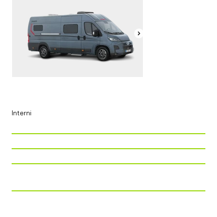
Interni
P. Viaggio
4
P. Letto
2 + 3
P. Tavolo
4
Cucina
Piano cottura 2 fuochi +
84 l/congelatore combinato
Zona Notte
LETTO GEMELLO + LETTO A
SOFFIETTO (OPT.) + KIT DINETTE