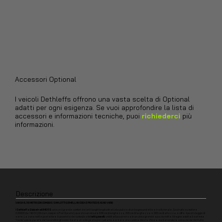
Accessori Optional
I veicoli Dethleffs offrono una vasta scelta di Optional
adatti per ogni esigenza. Se vuoi approfondire la lista di
accessori e informazioni tecniche, puoi
richiederci
più
informazioni.
Descrizione
VAN DA 6,36 METRI CON COMODISSIMI LETTI GEMELLI IN CODA E PRATICO BAGNO VARIO
Il
Dethleffs Globetrail 640 ES
unisce il grande comfort dei letti lunghi longitudinali alla pulizia di un bagno protetto e tradizionale. Costruito su motore
2.200CC da 140 CV (Citroen Jumper o Fiat Ducato), questo van misura 636 cm di lunghezza, 205 cm di larghezza e 265 cm di altezza, e offre 4 posti viaggio di
serie. La zona notte posteriore è provvista dei comodissimi
letti gemelli
, unibili all'occorrenza in un unico grande spazio notte. Il bagno adotta il sistema
"Vario" con la parete del lavandino girevole: basta un solo gesto per ruotarla e creare una cabina doccia chiusa, mantenendo la zona del wc del tutto