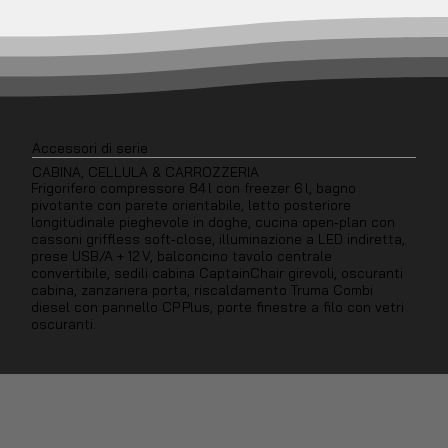
Accessori di serie
CABINA, CELLULA & CARROZZERIA
Frigorifero compressore 84 l con freezer 6 l, bagno
pivotante con parete orientabile, letto posteriore
longitudinale pieghevole in doghe, cucina open‑plan con
cassoni griffless soft‑close, illuminazione a LED indiretta,
prese USB/A + 12 V, balconcino tavolo centrale
convertibile, sedili cabina CaptainChair girevoli, oscuranti
cabina, zanzariera porta, riscaldamento Truma Combi
diesel con pannello CP Plus, porte finestre a filo con vetri
oscuranti.