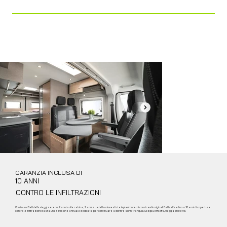
DINETTE (OPT.)
Bagno
Bagno vario
GARANZIA INCLUSA DI
10 ANNI
CONTRO LE INFILTRAZIONI
Con i nuovi Dethleffs viaggi sereno: 2 anni sulla cabina, 2 anni su elettrodomestici e impianti interni con ricambi originali Dethleffs e fino a 10 anni di copertura
contro le infiltrazioni: basta una revisione annuale dedicata per continuare a dormire sonni tranquilli. Scegli Dethleffs, viaggia protetto.