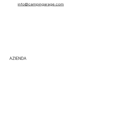
info@campingarage.com
AZIENDA
Compro Camper Subito
Chi Siamo
Privacy Policy
Cookie Policy
Area B2B
Blog