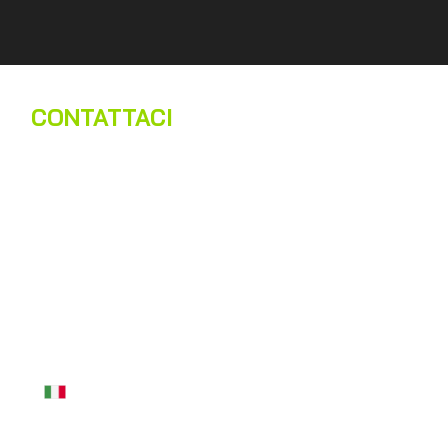
CONTATTACI
Nome
*
Cognome
*
Email
*
Telefono
*
Messaggio
*