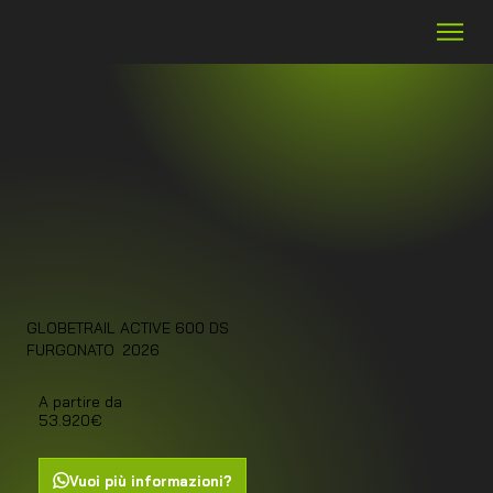
GLOBETRAIL ACTIVE 600 DS
2026
FURGONATO
A partire da
53.920€
Vuoi più informazioni?