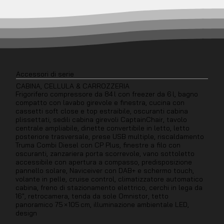
Accessori di serie
CABINA, CELLULA & CARROZZERIA
Frigorifero compressore da 84 l con freezer da 6 l, bagno
compatto con lavabo girevole e finestra, cucina con
cassetti soft close e top estraibile, oscuranti cabina
plissettati, sedili cabina girevoli CaptainChair, tavolo
centrale ampliabile, dinette convertibile in letto, letto
posteriore trasversale, prese USB multiple, riscaldamento
Truma Combi Diesel con CP Plus, finestre a filo con
oscuranti, zanzariera porta scorrevole, vano sottoletto
accessibile con apertura a compasso, predisposizione
pannello solare, Naviceiver con DAB+ e schermo touch,
volante in pelle, cruise control, climatizzatore automatico
cabina, freno di stazionamento elettrico, cerchi in lega da
16", retrocamera, tenda da sole Omnistor, tetto
panoramico 75 × 105 cm, illuminazione ambientale LED,
design