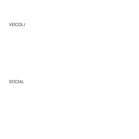
VEICOLI
Camper Nuovi
Camper Usati
Giottiline
Dethleffs
SOCIAL
Instagram
Facebook
TikTok
Youtube