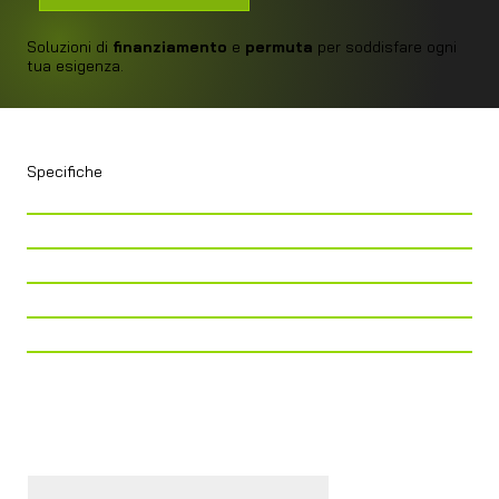
Soluzioni di
finanziamento
e
permuta
per soddisfare ogni
tua esigenza.
Specifiche
Telaio
Citroen Jumper / Fiat Ducato
Lunghezza
599
Larghezza
205
Altezza
265
Cilindrata
2.200CC
Cavalli
140 CV