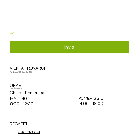
Acconsento al trattamento dei dati personali in 
base al GDPR 679/2016
*
Invia
VIENI A TROVARCI
Via Novara 151 - Trecate (NO)
ORARI
LUNEDÌ - SABATO
Chiuso Domenica.
POMERIGGIO
MATTINO
14:00 - 18:00
8:30 - 12:30
RECAPITI
0321 476261