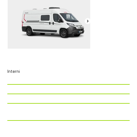
Interni
P. Viaggio
4
P. Letto
2 + 3
P. Tavolo
4
Cucina
Piano cottura 2 fuochi +
84 l/congelatore combinato
Zona Notte
MATRIMONIALE TRASVERSALE +
LETTO A SOFFIETTO (OPT.) + KIT