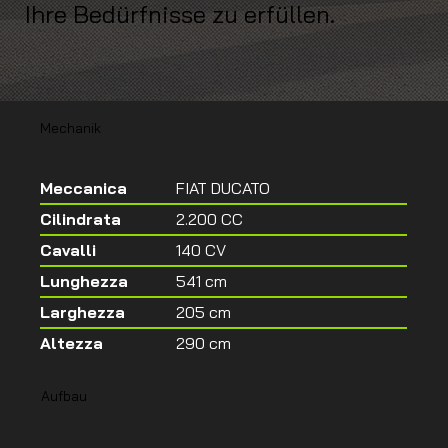
Ihre Bedürfnisse zu erfüllen.
Mechanik
Meccanica
FIAT DUCATO
Cilindrata
2.200 CC
Cavalli
140 CV
Lunghezza
541 cm
Larghezza
205 cm
Altezza
290 cm
Aufbau