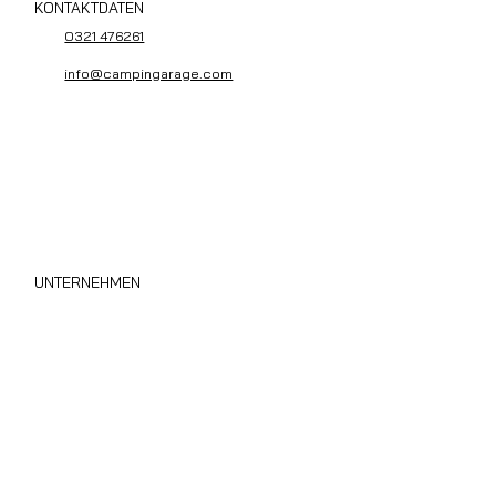
KONTAKTDATEN
0321 476261
info@campingarage.com
UNTERNEHMEN
Wohnmobil Sofort Ankauf
Über uns
Privacy Policy
Cookie Policy
Area B2B
Blog