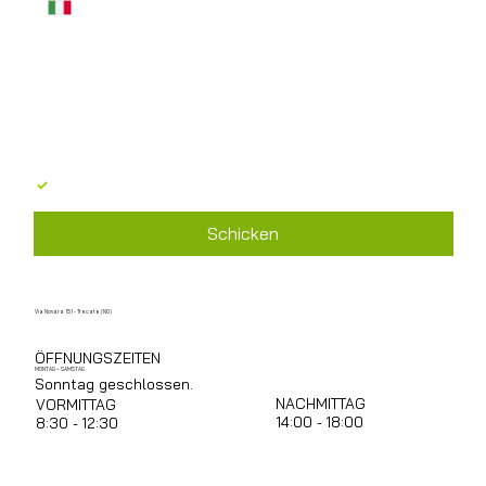
Nachricht
*
Ich stimme der Verarbeitung personenbezogener 
Daten gemäß GDPR 679/2016 zu
*
Schicken
Via Novara 151 - Trecate (NO)
ÖFFNUNGSZEITEN
MONTAG – SAMSTAG
Sonntag geschlossen.
NACHMITTAG
VORMITTAG
14:00 - 18:00
8:30 - 12:30