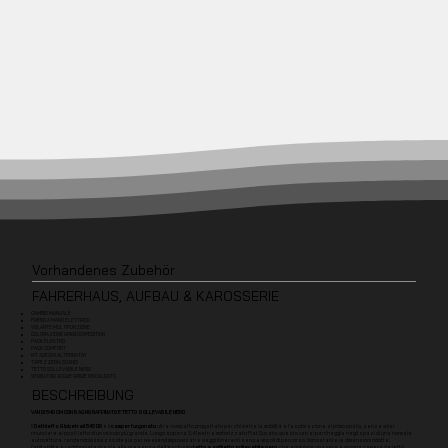
Vorhandenes Zubehör
FAHRERHAUS, AUFBAU & KAROSSERIE
CAMBIO MANUALE
FRENO A MANO ELETTRICO
VOLANTE MULTIFUNZIONE
COLORAZIONE GRIGIO EXPEDITION
PACK ELEKTRO
PACK COMFORT
KIT ADESIVI ALTERNATIVI
TAPEZZERIA SCANDI
TETTO SOLLEVABILE NERO
SERBATOIO ACQUE GRIGIE RISCALDATO
BESCHREIBUNG
VAN DI 540 CM CON BAGNO RAFFINATO E TETTO SOLLEVABILE NERO
Il
Dethleffs Globetrail 540 DR
è il
camper furgonato
ultra-compatto progettato per chi mette la mobilità e l'esplorazione al primo posto, senza voler
rinunciare ai posti letto di un veicolo più grande. Lungo appena 5,41 metri e motorizzato Fiat Ducato, questo van si parcheggia negli spazi di una normale
autovettura, rendendolo il mezzo ideale per weekend improvvisati e viaggi itineranti senza vincoli di percorso. Nonostante le dimensioni ridotte,
l'abitabilità è raddoppiata grazie alla presenza dell'esclusivo
tetto a soffietto sollevabile nero
, che aggiunge una vera e propria camera da letto