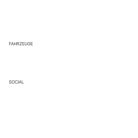
FAHRZEUGE
Wohnmobile Giottiline
Alle Gebrauchten Wohnmobile
SOCIAL
Instagram
Facebook
TikTok
Youtube