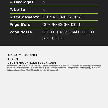
P. Omologati
4
P. Letto
4
Riscaldamento
TRUMA COMBI 6 DIESEL
Frigorifero
COMPRESSORE 100 lt
Zona Notte
LETTO TRASVERSALE+LETTO
SOFFIETTO
INKLUSIVE GARANTIE
10 ANNI
GEGEN FEUCHTIGKEITSSCHÄDEN
Mit den neuen Dethleffs reisen Sie sorglos: 2 Jahre auf das Fahrerhaus, 2 Jahre auf Elektrogeräte und Innenanlagen mit originalen
Dethleffs-Ersatzteilen und bis zu 5 Jahre Schutz gegen Feuchtigkeitsschäden – eine jährliche Inspektion genügt, um weiterhin
ruhig schlafen zu können. Wählen Sie Dethleffs, reisen Sie geschützt.