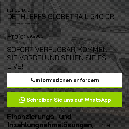
FURGONATO
DETHLEFFS GLOBETRAIL 540 DR
SOLO 1 RIMASTO IN PRONTA CONSEGNA
Preis:
69.900€
SOFORT VERFÜGBAR, KOMMEN
SIE VORBEI UND SEHEN SIE ES
LIVE!
Informationen anfordern
Schreiben Sie uns auf WhatsApp
Finanzierungs- und
Inzahlungnahmelösungen
, um all