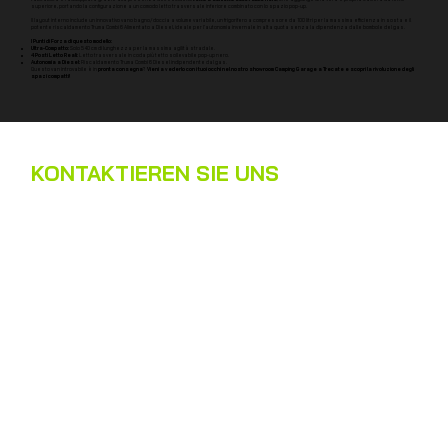
superiore, portando la configurazione a un comodo letto trasversale inferiore combinato con lo spazio pop-up.
Il layout interno include un innovativo vano bagno/doccia a volume variabile, un frigorifero a compressore da 100 litri per la massima efficienza in sosta e il
potente riscaldamento Truma Combi 6 Alimentato a Diesel, ideale per l'autonomia invernale in alta quota senza la dipendenza dalle bombole del gas.
I Punti di Forza di questo modello:
Ultra-Compatto:
Solo 540 cm di lunghezza per la massima agilità stradale.
4 Posti Letto Reali:
Letto trasversale in coda più tetto sollevabile pop-up nero.
Autonomia a Diesel:
Riscaldamento Truma Combi 6 Diesel indipendente dal gas.
Questo van introvabile è in
pronta consegna
?
Vieni a vederlo con i tuoi occhi nel nostro showroom Camping Garage a Trecate e scopri la rivoluzione degli
spazi compatti!
KONTAKTIEREN SIE UNS
Name
*
Nachname
*
E-Mail
*
Telefon
*