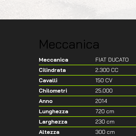
Meccanica
Meccanica
FIAT DUCATO
Cilindrata
2.300 CC
Cavalli
150 CV
Chilometri
25.000
Anno
2014
Lunghezza
720 cm
Larghezza
230 cm
Altezza
300 cm