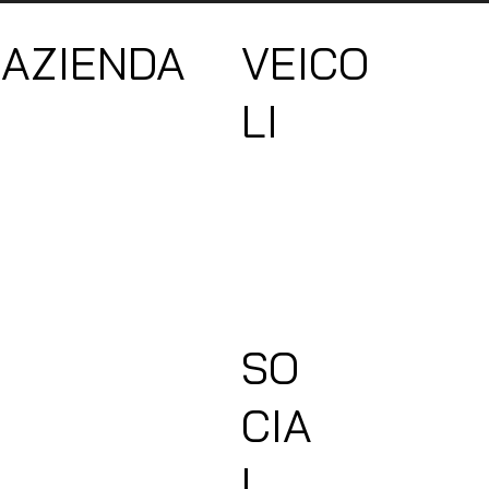
AZIENDA
VEICO
LI
Compro Camper Subito
Chi Siamo
Camper Nuovi
Privacy Policy
Camper Usati
Cookie Policy
Giottiline
Area B2B
Dethleffs
Blog
SO
CIA
L