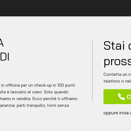
A
Stai 
DI
pros
Contatta un n
telefono o ne
n officina per un check‑up in 100 punti:
nulla è lasciato al caso. Solo quando
C
ttiamo in vendita. Ecco perché ti offriamo
ranzia: parti tranquillo, torni senza
oppure invia 