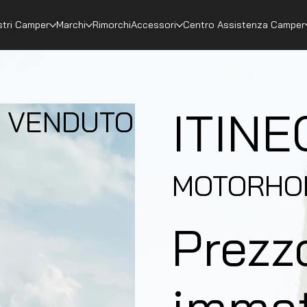
stri Camper
Marchi
Rimorchi
Accessori
Centro Assistenza Camper
ITINE
VENDUTO
MOTORHO
Prezz
immat