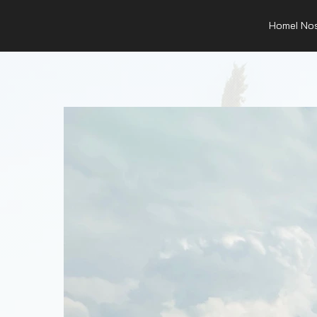
Home
I No