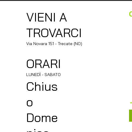
VIENI A
N
TROVARCI
E
Via Novara 151 - Trecate (NO)
ORARI
M
LUNEDÌ - SABATO
Chius
o
Dome