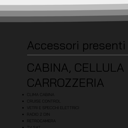
Accessori present
CABINA, CELLULA
CARROZZERIA
CLIMA CABINA
CRUISE CONTROL
VETRI E SPECCHI ELETTRICI
RADIO 2 DIN
RETROCAMERA
TV SAT