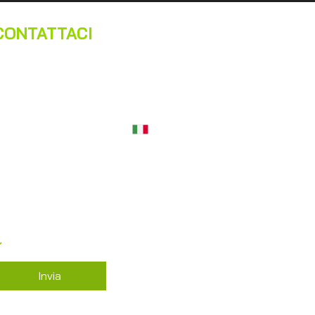
CONTATTACI
ome
*
Cognome
*
mail
*
Telefono
*
essaggio
*
Acconsento al trattamento dei dati 
personali in base al GDPR 679/2016
*
Invia