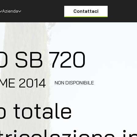
Contattaci
Azienda
O SB 720
ME
2014
NON DISPONIBILE
o totale
ricolazione in