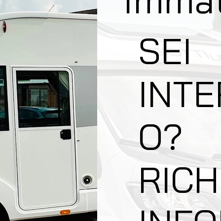
SEI
INT
O?
RICH