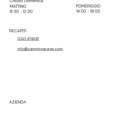
Chiuso Domenica.
POMERIGGIO
MATTINO
14:00 - 18:00
8:30 - 12:30
RECAPITI
0321 476261
info@campingarage.com
AZIENDA
Compro Camper Subito
Chi Siamo
Privacy Policy