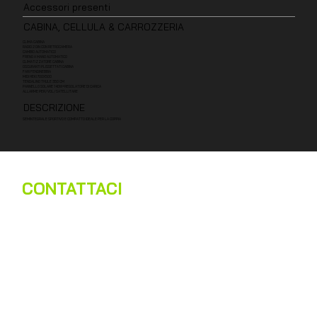
Accessori presenti
CABINA, CELLULA & CARROZZERIA
CLIMA CABINA
RADIO 2 DIN CON RETROCAMERA
CAMBIO AUTOMATICO
FRENO A MANO AUTOMATICO
CLIMATIZZATORE CABINA
OSCURANTI PLISSETTATI CABINA
FARI FENDINEBBIA
MIDI HEKI 700X500
TENDALINO THULE 350 CM
PANNELLO SOLARE 140W+REGOLATORE DI CARICA
ALLARME PER/VOL/SATELLITARE
DESCRIZIONE
SEMINTEGRALE SPORTIVO E COMPATTO IDEALE PER LA COPPIA
CONTATTACI
Nome
*
Cognome
*
Email
*