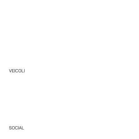
Cookie Policy
Area B2B
Blog
VEICOLI
Camper Nuovi
Camper Usati
Giottiline
Dethleffs
SOCIAL
Instagram