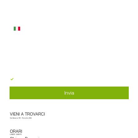
Telefono
*
Messaggio
*
Acconsento al trattamento dei dati personali in 
base al GDPR 679/2016
*
Invia
VIENI A TROVARCI
Via Novara 151 - Trecate (NO)
ORARI
LUNEDÌ - SABATO