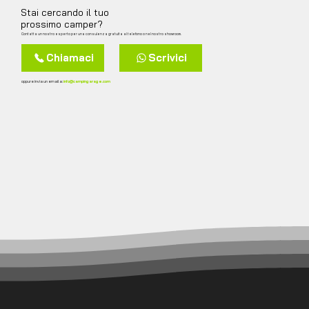
Stai cercando il tuo
prossimo camper?
Contatta un nostro esperto per una consulenza gratuita al telefono o nel nostro showroom.
Chiamaci
Scrivici
oppure invia un email a:
info@campingarage.com