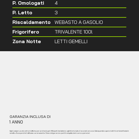
P. Omologati
4
P. Letto
3
Riscaldamento
WEBASTO A GASOLIO
Frigorifero
TRIVALENTE 100l
Zona Notte
LETTI GEMELLI
GARANZIA INCLUSA DI
1 ANN0
Ogni camper usato entra in officina per un check‑up in 100 punti: dal motore agli interni, nulla è lasciato al caso. Solo quando supera tutti i test lo mettiamo in
vendita. Ecco perché ti offriamo serenamente 12 mesi di garanzia: parti tranquillo, torni senza pensieri.