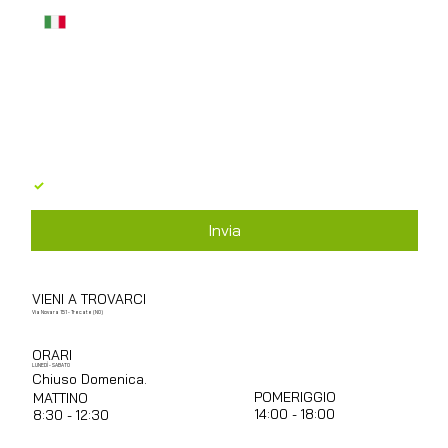
Messaggio
*
Acconsento al trattamento dei dati personali in 
base al GDPR 679/2016
*
Invia
VIENI A TROVARCI
Via Novara 151 - Trecate (NO)
ORARI
LUNEDÌ - SABATO
Chiuso Domenica.
POMERIGGIO
MATTINO
14:00 - 18:00
8:30 - 12:30