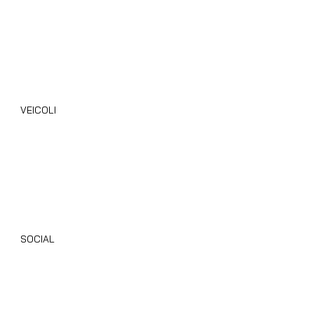
Blog
VEICOLI
Camper Nuovi
Camper Usati
Giottiline
Dethleffs
SOCIAL
Instagram
Facebook
TikTok