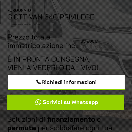
FURGONATO
GIOTTIVAN 64G PRIVILEGE
SOLO 1 RIMASTO IN PRONTA CONSEGNA
Prezzo totale
63.900€
immatricolazione incl.
È IN PRONTA CONSEGNA,
VIENI A VEDERLO DAL VIVO!
Richiedi informazioni
Scrivici su Whatsapp
Soluzioni di
finanziamento
e
permuta
per soddisfare ogni tua