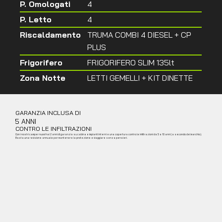
P. Omologati
4
P. Letto
4
Riscaldamento
TRUMA COMBI 4 DIESEL + CP
PLUS
Frigorifero
FRIGORIFERO SLIM 135lt
Zona Notte
LETTI GEMELLI + KIT DINETTE
GARANZIA INCLUSA DI
5 ANNI
CONTRO LE INFILTRAZIONI
Con i nostri camper nuovi hai 2 anni di garanzia su cabina e impianti interni e una copertura contro le infiltrazioni da 5 a 10 anni (a secondo del marchio).
Basta una revisione annuale per mantenere la protezione e viaggiare senza pensieri.