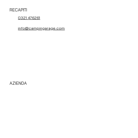
RECAPITI
0321 476261
info@campingarage.com
AZIENDA
Compro Camper Subito
Chi Siamo
Privacy Policy
Cookie Policy
Area B2B