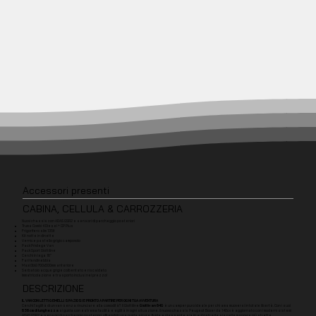
Accessori presenti
CABINA, CELLULA & CARROZZERIA
Nuovi chassis con ADAS GSR2 e sensori di parcheggio posteriori
Truma Combi 4 Diesel + CP Plus
Frigorifero slim 135lt
Kit notte in dinette
Vernice pastello grigio campovolo
Pack Privilege Van
Pack Sport Giottiline
Cerchi in lega 16''
Fari fendinebbia
Maxi Oblò 700x500mm anteriore
Serbatoio acque grigie coibentato e riscaldato
Immatricolazione e trasporto inclusi nel prezzo!
DESCRIZIONE
IL VAN CON LETTI GEMELLI SPAZIOSI E PRONTO A PARTIRE PER OGNI TUA AVVENTURA
Cerchi l'agilità di un van senza rinunciare alla comodità? Il Giottiline
Giottivan 64G
è un camper puro ideale per chi ama muoversi in totale libertà. Con i suoi
636 cm di lunghezza
si guida con estrema facilità e agilità in ogni situazione. Il nuovo chassis Peugeot Boxer da 140cv è aggiornato con i moderni sistemi
ADAS GSR2 e sensori di parcheggio posteriori, offrendoti una guida sicura, fluida e rilassante sia in autostrada sia nelle manovre più strette.