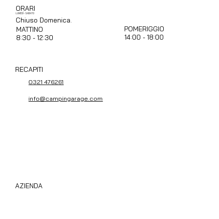
ORARI
LUNEDÌ - SABATO
Chiuso Domenica.
POMERIGGIO
MATTINO
14:00 - 18:00
8:30 - 12:30
RECAPITI
0321 476261
info@campingarage.com
AZIENDA
Compro Camper Subito
Chi Siamo