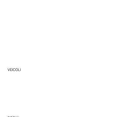
Privacy Policy
Cookie Policy
Area B2B
Blog
VEICOLI
Camper Nuovi
Camper Usati
Giottiline
Dethleffs