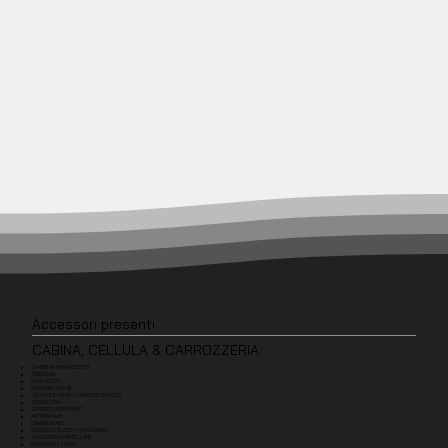
Accessori presenti
CABINA, CELLULA & CARROZZERIA
CAMBIO AUTOMATICO ET 8
TENDALINO
PACK ACTIVE
CERCHI IN LEGA 16"
VOLANTE E POMELLO RIVESTITI IN PELLE
TECHNO TRIM
SUPPORTO PER TABLET
ANTENNA DAB
COMANDI RADIO
OSCURANTI PLISSETTATI IN CABINA
ZANZARIERA PORTELLONE
GRADINO ELETTRICO