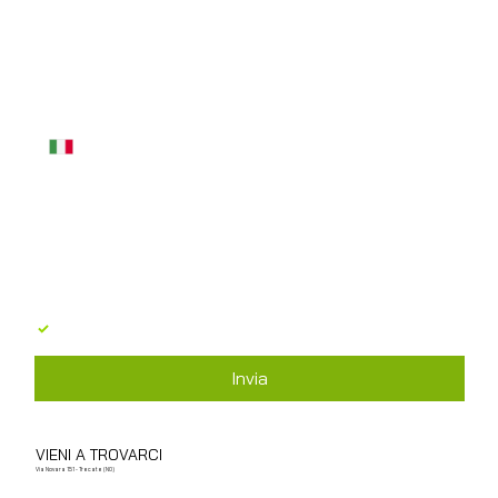
Email
*
Telefono
*
Messaggio
*
Acconsento al trattamento dei dati personali in 
base al GDPR 679/2016
*
Invia
VIENI A TROVARCI
Via Novara 151 - Trecate (NO)