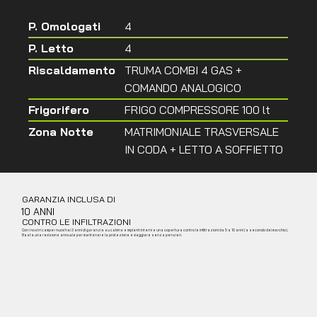
P. Omologati
4
P. Letto
4
Riscaldamento
TRUMA COMBI 4 GAS +
COMANDO ANALOGICO
Frigorifero
FRIGO COMPRESSORE 100 lt
Zona Notte
MATRIMONIALE TRASVERSALE
IN CODA + LETTO A SOFFIETTO
GARANZIA INCLUSA DI
10 ANNI
CONTRO LE INFILTRAZIONI
Con i nostri camper nuovi hai 2 anni di garanzia su cabina e impianti interni e una copertura contro le infiltrazioni da 5 a 10 anni (a secondo del marchio).
Basta una revisione annuale per mantenere la protezione e viaggiare senza pensieri.