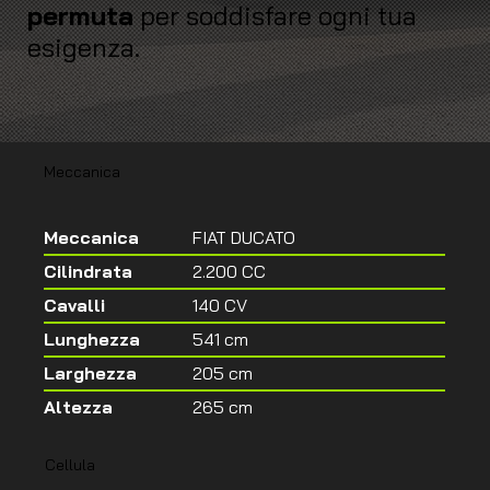
permuta
per soddisfare ogni tua
esigenza.
Meccanica
Meccanica
FIAT DUCATO
Cilindrata
2.200 CC
Cavalli
140 CV
Lunghezza
541 cm
Larghezza
205 cm
Altezza
265 cm
Cellula