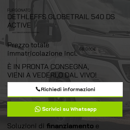
FURGONATO
DETHLEFFS GLOBETRAIL 540 DS
ACTIVE
SOLO 1 RIMASTO IN PRONTA CONSEGNA
Prezzo totale
68.000€
immatricolazione incl.
È IN PRONTA CONSEGNA,
VIENI A VEDERLO DAL VIVO!
Richiedi informazioni
Scrivici su Whatsapp
Soluzioni di
finanziamento
e